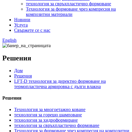
технология за свръхпластично формоване
Технология за формоване чрез компресия на
композитни материали
Новини
Услуга
Свържете се с нас
English
Решения
Дом
Решения
LFT-D технология за директно формоване на
термопластична армировка с дълги влакна
Решения
Технология за многоетажно коване
технология за горещо щамповане
технология за хидроформиране
технология за свръхпластично формоване
Технология за формоване чрез компресия на композитни