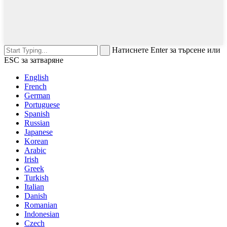
Натиснете Enter за търсене или
ESC за затваряне
English
French
German
Portuguese
Spanish
Russian
Japanese
Korean
Arabic
Irish
Greek
Turkish
Italian
Danish
Romanian
Indonesian
Czech