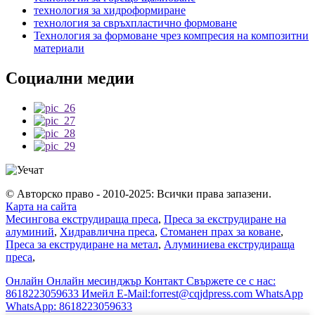
технология за хидроформиране
технология за свръхпластично формоване
Технология за формоване чрез компресия на композитни
материали
Социални медии
© Авторско право - 2010-2025: Всички права запазени.
Карта на сайта
Месингова екструдираща преса
,
Преса за екструдиране на
алуминий
,
Хидравлична преса
,
Стоманен прах за коване
,
Преса за екструдиране на метал
,
Алуминиева екструдираща
преса
,
Онлайн
Онлайн месинджър
Контакт
Свържете се с нас:
8618223059633
Имейл
E-Mail:forrest@cqjdpress.com
WhatsApp
WhatsApp: 8618223059633