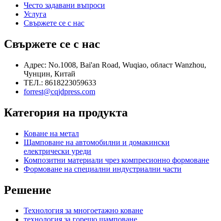
Често задавани въпроси
Услуга
Свържете се с нас
Свържете се с нас
Адрес: No.1008, Bai'an Road, Wuqiao, област Wanzhou,
Чунцин, Китай
ТЕЛ.: 8618223059633
forrest@cqjdpress.com
Категория на продукта
Коване на метал
Щамповане на автомобилни и домакински
електрически уреди
Композитни материали чрез компресионно формоване
Формоване на специални индустриални части
Решение
Технология за многоетажно коване
технология за горещо щамповане