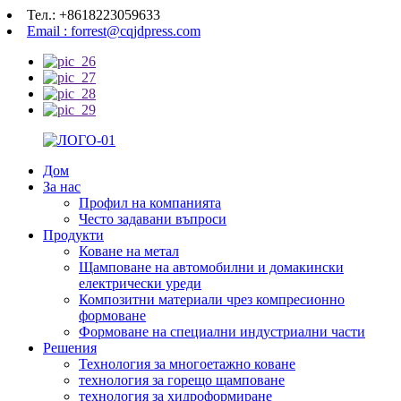
Тел.: +8618223059633
Email : forrest@cqjdpress.com
Дом
За нас
Профил на компанията
Често задавани въпроси
Продукти
Коване на метал
Щамповане на автомобилни и домакински
електрически уреди
Композитни материали чрез компресионно
формоване
Формоване на специални индустриални части
Решения
Технология за многоетажно коване
технология за горещо щамповане
технология за хидроформиране