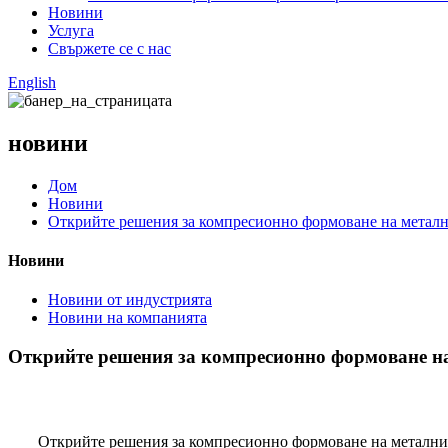
Новини
Услуга
Свържете се с нас
English
новини
Дом
Новини
Открийте решения за компресионно формоване на мета
Новини
Новини от индустрията
Новини на компанията
Открийте решения за компресионно формоване 
Открийте решения за компресионно формоване на метал