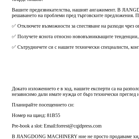
Вашите предизвикателства, нашият ангажимент. В JIANG
решаването на проблеми пред търговските предложения. При
✅ Отключете възможности за спестяване на разходи чрез о
✅ Получете яснота относно нововъзникващите тенденции, 
✅ Сътрудничете си с нашите технически специалисти, коит
Докато изложението е в ход, нашите експерти са на разпол
независимо дали имате нужда от бърз технически преглед 
Планирайте посещението си:
Номер на щанд: 81B55
Pre-book a slot: Email:forrest@cqjdpress.com
В JIANGDONG MACHINERY ние не просто продаваме хидравл