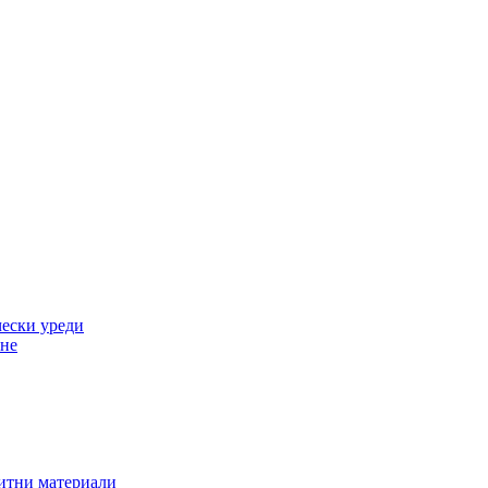
ески уреди
ане
зитни материали