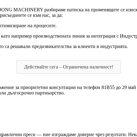
DONG MACHINERY разбираме натиска на променящите се изисква
съединете се към нас, за да:
птимизиране на процесите.
като например производствената линия за интеграция с Индустр
о са решавали предизвикателства за клиенти в индустрията.
Действайте сега – Ограничена наличност!
ожение за приоритетни консултации на телефон 81B55 до 29 май 
или дългосрочно партньорство.
ични преси — ние изграждаме доверие чрез резултати. Нека з