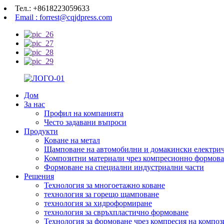
Тел.: +8618223059633
Email : forrest@cqjdpress.com
Дом
За нас
Профил на компанията
Често задавани въпроси
Продукти
Коване на метал
Щамповане на автомобилни и домакински електрич
Композитни материали чрез компресионно формов
Формоване на специални индустриални части
Решения
Технология за многоетажно коване
технология за горещо щамповане
технология за хидроформиране
технология за свръхпластично формоване
Технология за формоване чрез компресия на компо