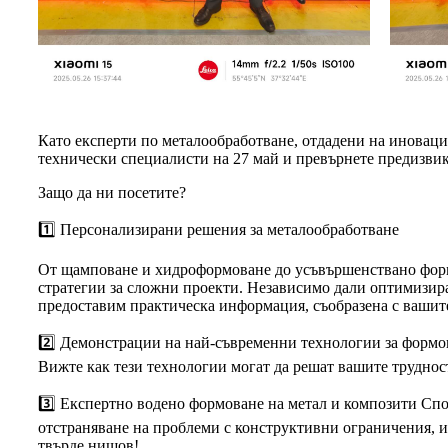
Като експерти по металообработване, отдадени на иновации
технически специалисти на 27 май и превърнете предизвик
Защо да ни посетите?
1️⃣ Персонализирани решения за металообработване
От щамповане и хидроформоване до усъвършенствано форм
стратегии за сложни проекти. Независимо дали оптимизир
предоставим практическа информация, съобразена с вашит
2️⃣ Демонстрации на най-съвременни технологии за формо
Вижте как тези технологии могат да решат вашите труднос
3️⃣ Експертно водено формоване на метал и композити Спод
отстраняване на проблеми с конструктивни ограничения, и
твърде нишов!