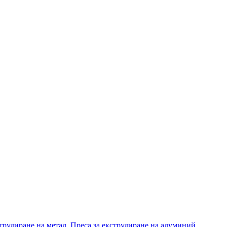
струдиране на метал
,
Преса за екструдиране на алуминий
,