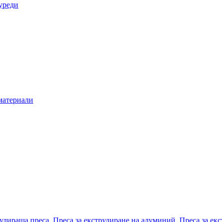
уреди
материали
удираща преса
,
Преса за екструдиране на алуминий
,
Преса за ек