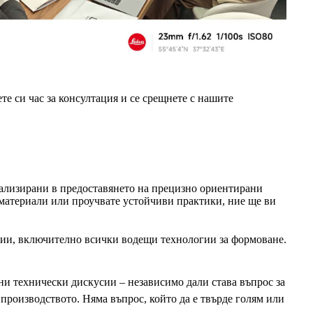
е си час за консултация и се срещнете с нашите
ализирани в предоставянето на прецизно ориентирани
материали или проучвате устойчиви практики, ние ще ви
ции, включително всички водещи технологии за формоване.
ни технически дискусии – независимо дали става въпрос за
производството. Няма въпрос, който да е твърде голям или