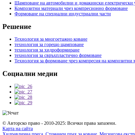
Щамповане на автомобилни и домакински електрически 
Композитни материали чрез компресионно формоване
Формоване на специални индустриални части
Решение
Технология за многоетажно коване
технология за горещо щамповане
технология за хидроформиране
технология за свръхпластично формоване
Технология за формоване чрез компресия на композитни 
Социални медии
© Авторско право - 2010-2025: Всички права запазени.
Карта на сайта
Хидравлична преса
,
Стоманен прах за коване
,
Месингова екстр