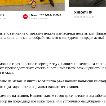
те, с вълнение отправяме покана към всички посетители: Запазет
ателствата на металообработването в конкурентни предимства!
оване с разширение с горещ въздух, нашите инженери са специ
ате производствената ефективност, намалявате разхищението на 
е нужди.
ване на метал. Изпитайте от първа ръка нашите най-нови инова
ти и да задоволят и надминат вашите очаквания.
еляне на знания: Нашият екип е готов да се потопи в задълбоче
збор на подходяща ковашка преса или устойчиво мащабиране на 