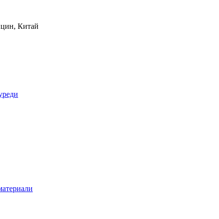
нцин, Китай
уреди
материали