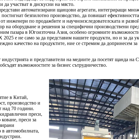
 да участват в дискусии на място.
представи автоматизирани щанцови агрегати, интегриращи множ
 постигнат безпилотно производство, да повишат ефективността 
 от инженери по продажбите и научноизследователската и развой
бор на оборудване и решения за специфични производствени пре
ценим пазара в Югоизточна Азия, особено огромните възможности
25 е не само за да представим нашите продукти, но и за да ук
еждно качество на продуктите, ние се стремим да допринесем за
ндустрията и представители на медиите да посетят щанда на Cho
а обсъдят възможностите за бизнес сътрудничество.
ятие в Китай,
ст, производство и
т над 70 години.
хидравлични преси,
 коване, преси за
изирани
 в автомобилната,
индустрии.