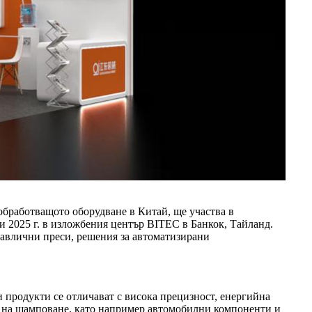
ообработващото оборудване в Китай, ще участва в
 2025 г. в изложбения център BITEC в Банкок, Тайланд.
равлични преси, решения за автоматизирани
продукти се отличават с висока прецизност, енергийна
ес на щамповане, като например автомобилни компоненти и