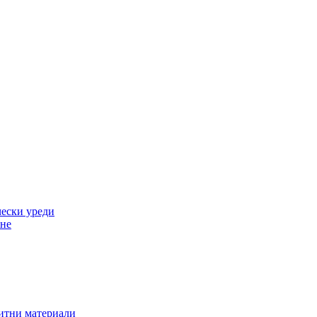
ески уреди
ане
зитни материали