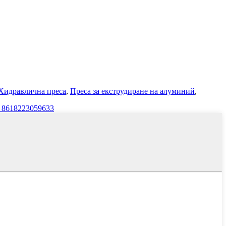
Хидравлична преса
,
Преса за екструдиране на алуминий
,
 8618223059633