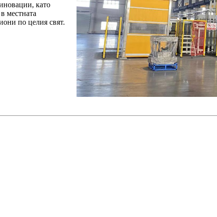
иновации, като
 в местната
иони по целия свят.