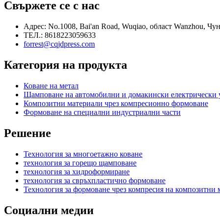
Свържете се с нас
Адрес: No.1008, Bai'an Road, Wuqiao, област Wanzhou, Чу
ТЕЛ.: 8618223059633
forrest@cqjdpress.com
Категория на продукта
Коване на метал
Щамповане на автомобилни и домакински електрически 
Композитни материали чрез компресионно формоване
Формоване на специални индустриални части
Решение
Технология за многоетажно коване
технология за горещо щамповане
технология за хидроформиране
технология за свръхпластично формоване
Технология за формоване чрез компресия на композитни 
Социални медии