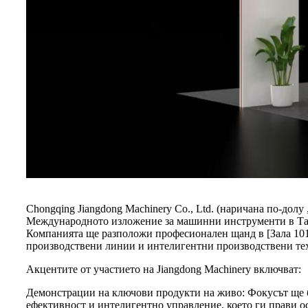
Chongqing Jiangdong Machinery Co., Ltd. (наричана по-долу
Международното изложение за машинни инструменти в Тайл
Компанията ще разположи професионален щанд в [Зала 101,
производствени линии и интелигентни производствени тех
Акцентите от участието на Jiangdong Machinery включват:
Демонстрации на ключови продукти на живо: Фокусът ще б
ефективност и интелигентно управление, което ги прави 