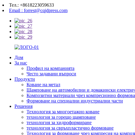
Тел.: +8618223059633
Email : forrest@cqjdpress.com
Дом
За нас
Профил на компанията
Често задавани въпроси
Продукти
Коване на метал
Щамповане на автомобилни и домакински електрич
Композитни материали чрез компресионно формов
Формоване на специални индустриални части
Решения
Технология за многоетажно коване
технология за горещо щамповане
технология за хидроформиране
технология за свръхпластично формоване
Технология за формоване чрез компресия на компо