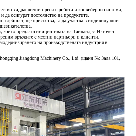
ество хидравлични преси с роботи и конвейерни системи,
и да осигурят постоянство на продуктите.
на дейност, ще присъства, за да участва в индивидуални
дизвикателства.
, които предлага инициативата на Тайланд за Източен
репим връзките с местни партньори и клиенти.
 модернизирането на производствената индустрия в
ngqing Jiangdong Machinery Co., Ltd. (щанд №: Зала 101,