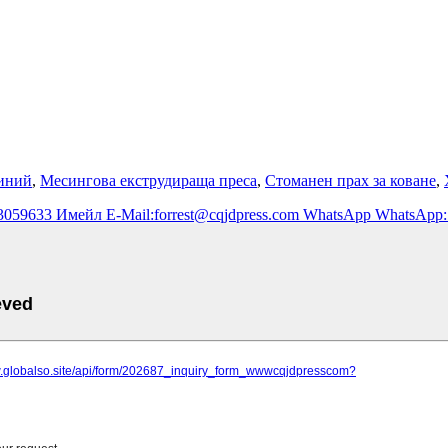
миний
,
Месингова екструдираща преса
,
Стоманен прах за коване
,
23059633
Имейл
E-Mail:forrest@cqjdpress.com
WhatsApp
WhatsApp: