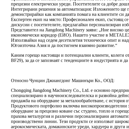
прецизни електрически уреди. Посетителите са добре дошли
Интегрирани решения за автоматизация: Изложението ще 
демонстрирайки как компанията помага на клиентите си да
Експертен екип на място: Професионален екип, състоящ се
дискусии с посетителите, предлагайки персонализиран из
Представител на Jiangdong Machinery заяви: „Ние високо 
икономически коридор (ЕИО). Нашето участие в METALEX 20
Използвайки над седем десетилетия технически опит и над
Югоизточна Азия и да постигнем взаимно развитие.“
Каним горещо настоящи и потенциални клиенти, колеги от и
BF29), за да се запознаят с тенденциите в индустрията и д
Относно Чунцин Джиангдонг Машинъри Ко., ООД:
Chongqing Jiangdong Machinery Co., Ltd. е основно предпри
специализирано в научноизследователска и развойна дейно
продажба на оборудване за металообработване, с история о
Продуктовото портфолио включва високопроизводителни 
оборудване за прецизно коване със студено, топло и горещо
прахова металургия и различни персонализирани автомат
производствени линии. Тези продукти се използват широко
аерокосмическата, домакинските уреди, хардуера и други 