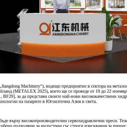
 „Jiangdong Machinery“), водещо предприятие в сектора на метал
анд (METALEX 2025), което ще се проведе от 19 до 22 ноември
 BF29], за да представи своите най-нови висококачествени хид
нологии на пазарите в Югоизточна Азия и света.
ъде върху високопроизводителни сервохидравлични преси. Тези 
особено подходящи за индустрии със строги изисквания за проц